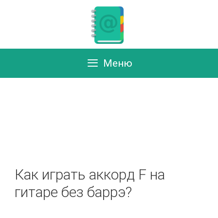
Перейти
к
содержимому
Меню
Как играть аккорд F на
гитаре без баррэ?