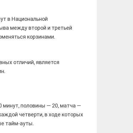
нут в Национальной
ыва между второй и третьей
оменяться корзинами.
вных отличий, является
н.
 минут, половины — 20, матча —
каждой четверти, в ходе которых
ые тайм-ауты.