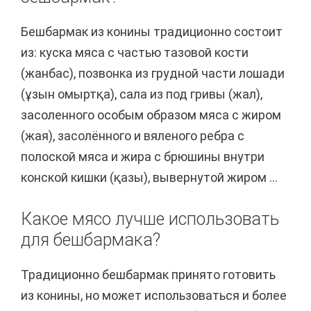
Бешбармак из конины традиционно состоит
из: куска мяса с частью тазовой кости
(жанбас), позвонка из грудной части лошади
(ұзын омыртқа), сала из под гривы (жал),
засоленного особым образом мяса с жиром
(жая), засолённого и вяленого ребрa с
полоской мяса и жира с брюшины внутри
конской кишки (қазы), вывернутой жиром ...
Какое мясо лучше использовать
для бешбармака?
Традиционно бешбармак принято готовить
из конины, но может использоваться и более