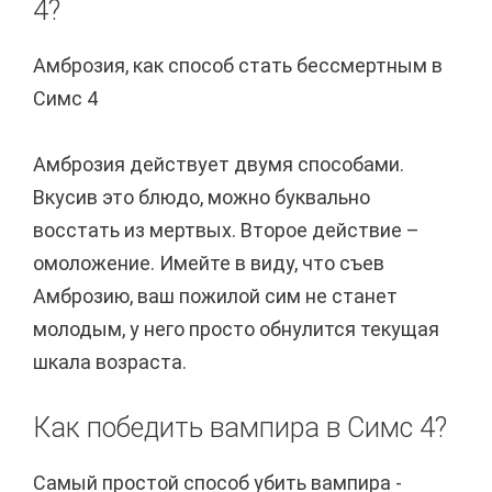
4?
Амброзия, как способ стать бессмертным в
Симс 4
Амброзия действует двумя способами.
Вкусив это блюдо, можно буквально
восстать из мертвых. Второе действие –
омоложение. Имейте в виду, что съев
Амброзию, ваш пожилой сим не станет
молодым, у него просто обнулится текущая
шкала возраста.
Как победить вампира в Симс 4?
Самый простой способ убить вампира -