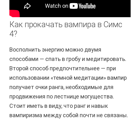
Как прокачать вампира в Симс
4?
Восполнить энергию можно двумя
способами — спать в гробу и медитировать.
Второй способ предпочтительнее — при
использовании «темной медитации» вампир
получает очки ранга, необходимые для
продвижения по лестнице могущества.
Стоит иметь в виду, что ранг и навык
вампиризма между собой почти не связаны.