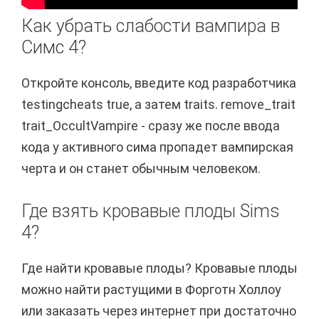
Как убрать слабости вампира в
Симс 4?
Откройте консоль, введите код разработчика
testingcheats true, а затем traits. remove_trait
trait_OccultVampire - сразу же после ввода
кода у активного сима пропадет вампирская
черта и он станет обычным человеком.
Где взять кровавые плоды Sims
4?
Где найти кровавые плоды? Кровавые плоды
можно найти растущими в Форготн Холлоу
или заказать через интернет при достаточно