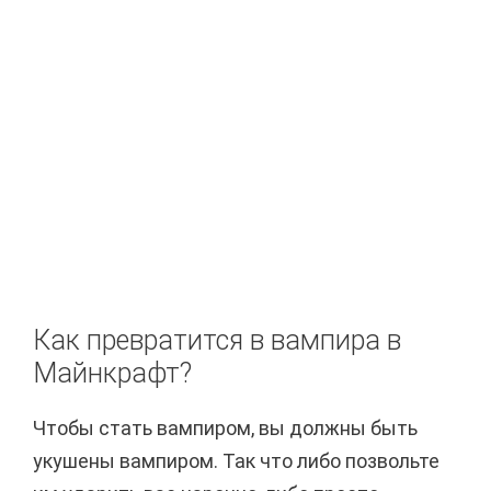
Как превратится в вампира в
Майнкрафт?
Чтобы стать вампиром, вы должны быть
укушены вампиром. Так что либо позвольте