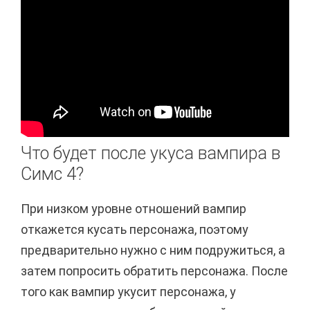
Что будет после укуса вампира в
Симс 4?
При низком уровне отношений вампир
откажется кусать персонажа, поэтому
предварительно нужно с ним подружиться, а
затем попросить обратить персонажа. После
того как вампир укусит персонажа, у