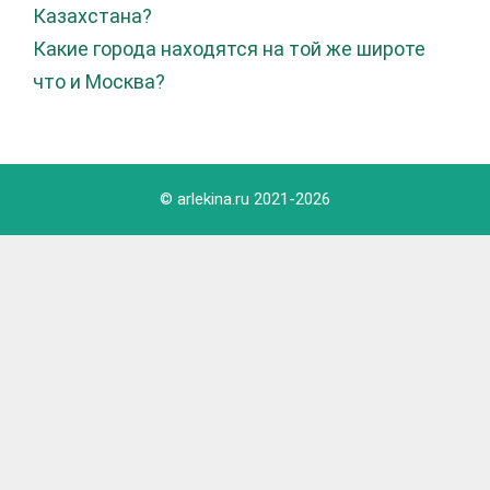
Казахстана?
Какие города находятся на той же широте
что и Москва?
© arlekina.ru 2021-
2026