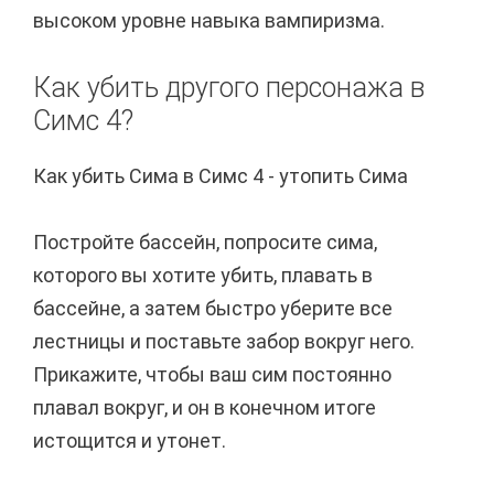
высоком уровне навыка вампиризма.
Как убить другого персонажа в
Симс 4?
Как убить Сима в Симс 4 - утопить Сима
Постройте бассейн, попросите сима,
которого вы хотите убить, плавать в
бассейне, а затем быстро уберите все
лестницы и поставьте забор вокруг него.
Прикажите, чтобы ваш сим постоянно
плавал вокруг, и он в конечном итоге
истощится и утонет.