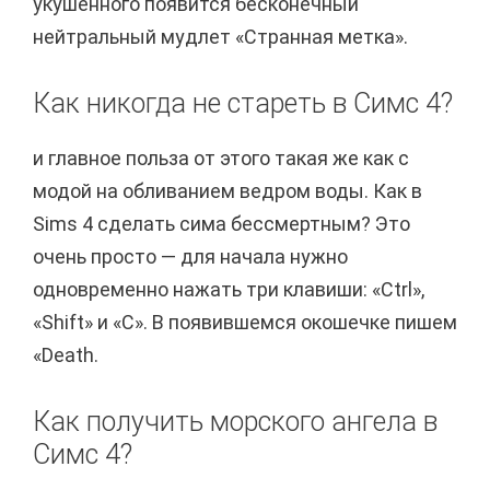
укушенного появится бесконечный
нейтральный мудлет «Странная метка».
Как никогда не стареть в Симс 4?
и главное польза от этого такая же как с
модой на обливанием ведром воды. Как в
Sims 4 сделать сима бессмертным? Это
очень просто — для начала нужно
одновременно нажать три клавиши: «Ctrl»,
«Shift» и «C». В появившемся окошечке пишем
«Death.
Как получить морского ангела в
Симс 4?