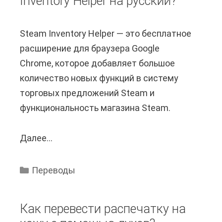
Inventory Helper на русский?
о
а
м
с
Steam Inventory Helper — это бесплатное
о
с
расширение для браузера Google
ж
и
Chrome, которое добавляет большое
н
ч
количество новых функций в систему
о
е
торговых предложений Steam и
п
с
функциональность магазина Steam.
е
к
р
и
Далее...
К
е
й
а
в
в
к
е
и
Переводы
п
с
д
е
т
?
Как перевести распечатку на
р
и