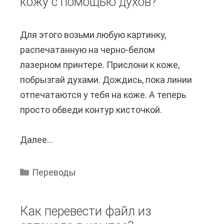
кожу с помощью духов?
е
н
в
а
Для этого возьми любую картинку,
е
P
распечатанную на черно-белом
с
a
лазерном принтере. Прислони к коже,
т
y
побрызгай духами. Дождись, пока линии
и
P
отпечатаются у тебя на коже. А теперь
S
a
просто обведи контур кисточкой.
t
l
e
?
Далее...
К
a
а
m
к
I
Переводы
п
n
е
v
Как перевести файл из
р
e