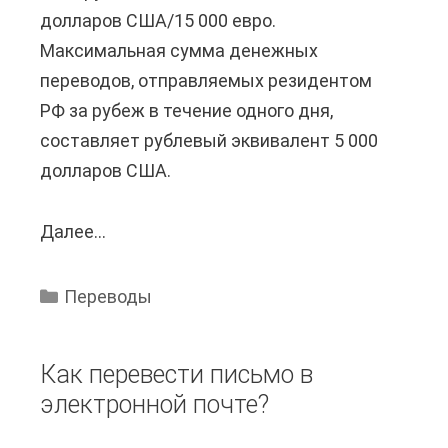
долларов США/15 000 евро.
к
Максимальная сумма денежных
о
переводов, отправляемых резидентом
г
РФ за рубеж в течение одного дня,
о
составляет рублевый эквивалент 5 000
п
долларов США.
р
и
Далее...
К
ш
а
е
к
л
Переводы
у
п
ю
е
Как перевести письмо в
с
р
электронной почте?
у
е
м
в