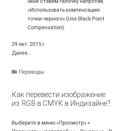
окне ставим галочку напротив
у
«Использовать компенсацию
е
точки черного» (Use Black Point
т
Compensation).
п
е
29 окт. 2015 г.
р
Далее...
К
е
а
в
к
о
Переводы
п
д
е
ы
Как перевести изображение
р
?
из RGB в CMYK в Индизайне?
е
в
Выберите в меню «Просмотр» >
е