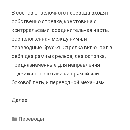
т
б
В состав стрелочного перевода входят
ь
а
собственно стрелка, крестовина с
е
н
контррельсами, соединительная часть,
с
к
расположенная между ними, и
л
?
переводные брусья. Стрелка включает в
и
себя два рамных рельса, два остряка,
п
предназначенные для направления
е
подвижного состава на прямой или
р
боковой путь, и переводной механизм.
е
в
Далее...
К
о
а
д
к
ч
Переводы
п
и