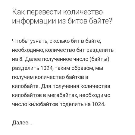
е
к
Как перевести количество
р
н
информации из битов байте?
е
е
в
п
Чтобы узнать, сколько бит в байте,
о
е
необходимо, количество бит разделить
д
р
на 8. Далее полученное число (байты)
и
е
разделить 1024, таким образом, мы
т
в
получим количество байтов в
ь
о
килобайте. Для получения количества
р
д
килобайтов в мегабайтах, необходимо
у
и
число килобайтов поделить на 1024.
ч
т
н
?
Далее...
К
у
а
ю