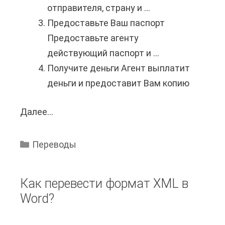
отправителя, страну и ...
з
д
Предоставьте Ваш паспорт
а
у
Предоставьте агенту
в
х
действующий паспорт и ...
т
о
Получите деньги Агент выплатит
о
в
деньги и предоставит Вам копию
к
?
а
Далее...
К
д
а
а
к
в
Переводы
п
к
о
о
Как перевести формат XML в
л
м
Word?
у
п
ч
а