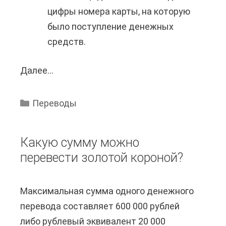
цифры номера карты, на которую
y
было поступление денежных
P
средств.
a
l
Далее...
К
н
а
а
к
С
Переводы
у
б
з
е
Какую сумму можно
н
р
перевести золотой короной?
а
б
т
а
Максимальная сумма одного денежного
ь
н
перевода составляет 600 000 рублей
о
к
либо рублевый эквивалент 20 000
т
?