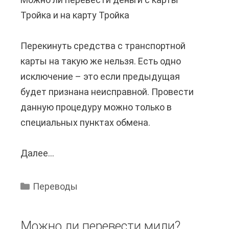
е
у
Тройка и на карту Тройка
с
ю
т
?
Перекинуть средства с транспортной
и
карты на такую же нельзя. Есть одно
с
исключение – это если предыдущая
а
будет признана неисправной. Провести
й
данную процедуру можно только в
т
специальных пунктах обмена.
н
а
Далее...
К
р
а
у
к
с
Переводы
п
с
е
к
Можно ли перевести мили?