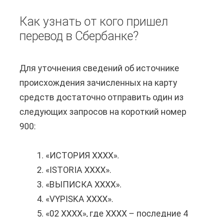
о
с
и
Как узнать от кого пришел
л
к
з
перевод в Сбербанке?
и
о
б
п
г
и
Для уточнения сведений об источнике
е
о
т
происхождения зачисленных на карту
р
д
о
средств достаточно отправить один из
е
е
в
следующих запросов на короткий номер
в
в
б
900:
е
о
а
с
ч
й
«ИСТОРИЯ ХХХХ».
т
к
т
«ISTORIA ХХХХ».
и
а
е
«ВЫПИСКА ХХХХ».
с
?
?
«VYPISKA ХХХХ».
P
«02 ХХХХ», где ХХХХ – последние 4
a