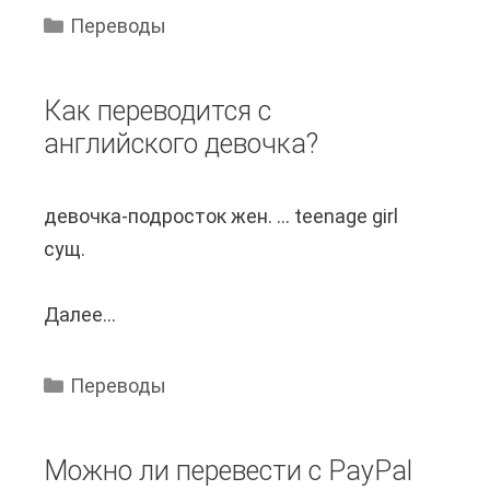
к
с
Переводы
п
т
е
р
Как переводится с
р
е
английского девочка?
е
л
в
к
девочка-подросток жен. ... teenage girl
е
у
сущ.
с
?
т
Далее...
К
и
а
к
к
о
Переводы
п
л
е
и
Можно ли перевести с PayPal
р
ч