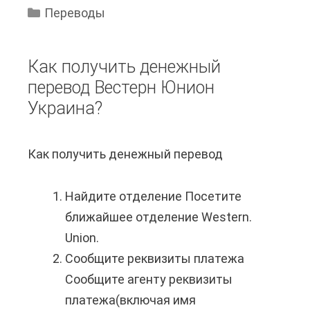
к
у
с
Переводы
п
н
с
е
а
к
Как получить денежный
р
к
и
перевод Вестерн Юнион
е
о
й
Украина?
в
ж
?
е
у
Как получить денежный перевод
с
с
т
п
Найдите отделение Посетите
и
о
ближайшее отделение Western.
ф
м
Union.
а
о
Сообщите реквизиты платежа
й
щ
Сообщите агенту реквизиты
л
ь
платежа(включая имя
и
ю