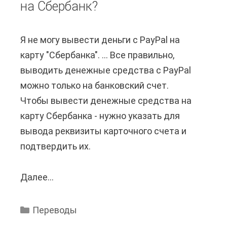
на Сбербанк?
е
е
в
с
Я не могу вывести деньги с PayPal на
о
т
карту "Сбербанка". ... Все правильно,
д
в
выводить денежные средства с PayPal
и
о
можно только на банковский счет.
т
и
Чтобы вывести денежные средства на
с
н
карту Сбербанка - нужно указать для
я
ф
вывода реквизиты карточного счета и
с
о
подтвердить их.
а
р
н
м
Далее...
М
г
а
о
л
ц
ж
и
и
Переводы
н
й
и