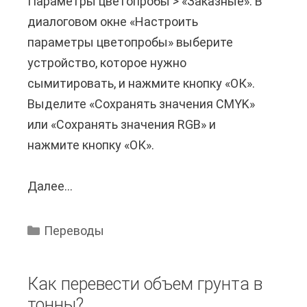
Параметры цветопробы > «Заказные». В
с
диалоговом окне «Настроить
т
параметры цветопробы» выберите
и
устройство, которое нужно
R
сымитировать, и нажмите кнопку «ОК».
G
Выделите «Сохранять значения CMYK»
B
или «Сохранять значения RGB» и
в
нажмите кнопку «ОК».
C
M
Далее...
К
Y
а
K
к
б
Переводы
п
е
е
з
Как перевести объем грунта в
р
п
тонны?