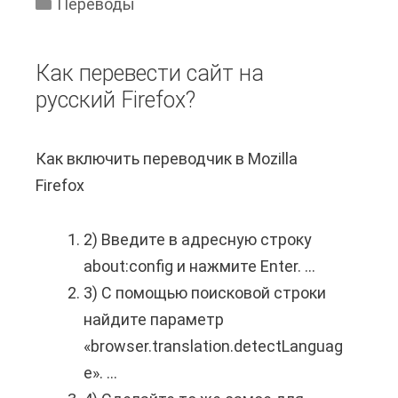
а
е
Переводы
п
л
р
е
е
е
Как перевести сайт на
р
н
в
русский Firefox?
е
д
о
в
а
д
Как включить переводчик в Mozilla
е
р
а
Firefox
с
ь
К
т
с
а
2) Введите в адресную строку
и
о
р
about:config и нажмите Enter. ...
в
с
а
3) С помощью поисковой строки
а
т
т
найдите параметр
т
а
н
«browser.translation.detectLanguag
т
р
о
e». ...
ы
о
й