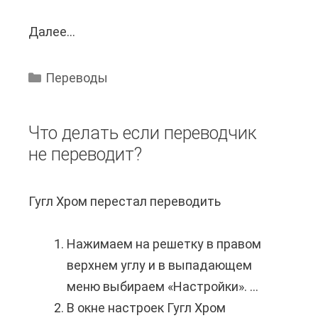
а
У
Далее...
М
т
к
о
X
р
ж
M
а
Переводы
н
L
и
о
в
н
Что делать если переводчик
л
W
а
не переводит?
и
o
?
п
r
Гугл Хром перестал переводить
е
d
р
?
Нажимаем на решетку в правом
е
верхнем углу и в выпадающем
в
меню выбираем «Настройки». ...
е
В окне настроек Гугл Хром
с