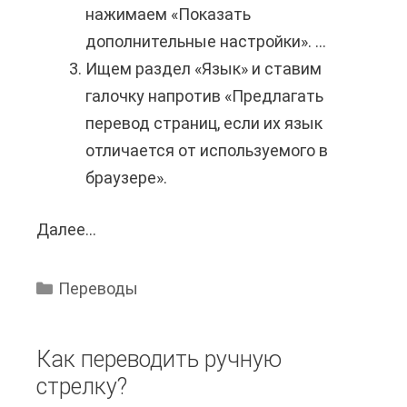
нажимаем «Показать
т
дополнительные настройки». ...
и
Ищем раздел «Язык» и ставим
с
галочку напротив «Предлагать
P
перевод страниц, если их язык
a
отличается от используемого в
y
браузере».
P
a
Далее...
Ч
l
т
н
о
а
Переводы
д
С
е
б
Как переводить ручную
л
е
стрелку?
а
р