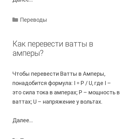
о
р
т
ч
и
е
Переводы
е
м
?
м
е
Как перевести ватты в
у
н
амперы?
п
я
е
е
Чтобы перевести Ватты в Амперы,
р
т
понадобится формула: I = P / U, где I –
е
с
это сила тока в амперах; P – мощность в
в
я
ваттах; U – напряжение у вольтах.
е
д
л
л
Далее...
К
и
я
а
к
п
к