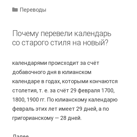
к
в
?
Переводы
о
э
е
л
Почему перевели календарь
с
е
со старого стиля на новый?
о
к
о
т
календарями происходит за счёт
т
р
добавочного дня в юлианском
н
о
календаре в годах, которыми кончаются
о
н
столетия, т. е. за счёт 29 февраля 1700,
ш
н
1800, 1900 гг. По юлианскому календарю
е
о
февраль этих лет имеет 29 дней, а по
н
й
григорианскому — 28 дней.
и
п
е
о
Далее...
П
п
ч