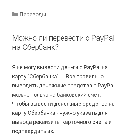
а
в
к
о
Переводы
п
д
е
В
Можно ли перевести с PayPal
р
е
на Сбербанк?
е
с
в
т
Я не могу вывести деньги с PayPal на
е
е
карту "Сбербанка". ... Все правильно,
с
р
выводить денежные средства с PayPal
т
н
можно только на банковский счет.
и
Ю
Чтобы вывести денежные средства на
ф
н
карту Сбербанка - нужно указать для
о
и
вывода реквизиты карточного счета и
р
о
подтвердить их.
м
н