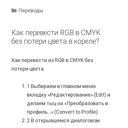
о
ч
Переводы
е
м
Как перевести RGB в CMYK
у
без потери цвета в кореле?
С
б
Как перевести из RGB в CMYK без
е
потери цвета
р
б
1 Выбираем в главном меню
л
вкладку «Редактирование» (Edit) и
о
делаем тыц на «Преобразовать в
к
профиль…» (Convert to Profile):
и
2 В открывшемся диалоговом
р