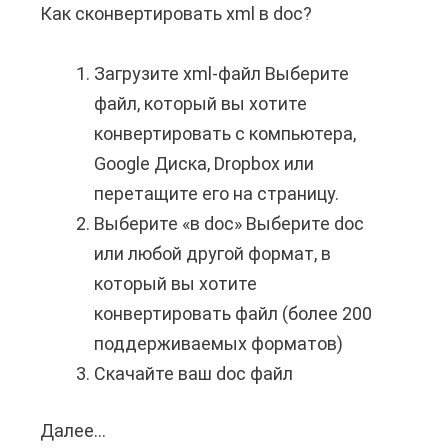
Как сконвертировать xml в doc?
и
с
т
?
Загрузите xml-файл Выберите
ь
файл, который вы хотите
д
конвертировать с компьютера,
е
Google Диска, Dropbox или
н
перетащите его на страницу.
е
Выберите «в doc» Выберите doc
ж
или любой другой формат, в
н
который вы хотите
ы
конвертировать файл (более 200
й
поддерживаемых форматов)
п
Скачайте ваш doc файл
е
р
Далее...
К
е