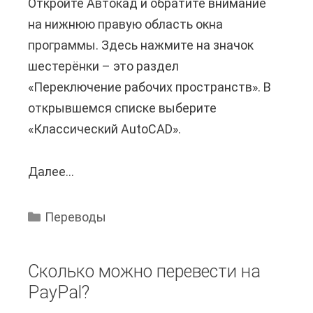
Откройте Автокад и обратите внимание
е
и
л
на нижнюю правую область окна
с
е
е
программы. Здесь нажмите на значок
т
и
?
шестерёнки – это раздел
и
з
«Переключение рабочих пространств». В
о
R
открывшемся списке выберите
б
G
«Классический AutoCAD».
ъ
B
е
в
Далее...
К
м
C
а
г
M
к
р
Y
Переводы
п
у
K
е
н
в
Сколько можно перевести на
р
т
И
PayPal?
е
а
н