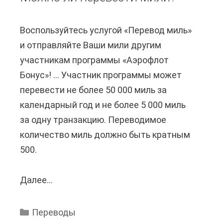
р
и
е
й
Воспользуйтесь услугой «Перевод миль»
в
F
и отправляйте Ваши мили другим
е
i
участникам программы «Аэрофлот
с
r
Бонус»! ... Участник программы может
т
e
перевести не более 50 000 миль за
и
f
календарный год и не более 5 000 миль
с
o
за одну транзакцию. Переводимое
т
x
количество миль должно быть кратным
р
?
500.
о
й
Далее...
М
к
о
и
ж
н
Переводы