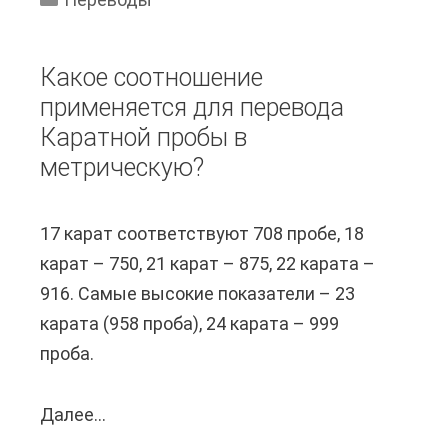
п
и
е
з
Какое соотношение
р
о
применяется для перевода
е
л
Каратной пробы в
в
о
метрическую?
е
т
с
о
17 карат соответствуют 708 пробе, 18
т
й
карат – 750, 21 карат – 875, 22 карата –
и
к
916. Самые высокие показатели – 23
п
о
карата (958 проба), 24 карата – 999
и
р
проба.
с
о
ь
н
Далее...
К
м
о
а
о
й