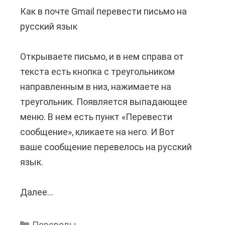
Как в почте Gmail перевести письмо на
м
о
русский язык
у
д
м
в
Открываете письмо, и в нем справа от
о
С
текста есть кнопка с треугольником
ж
б
направленным в низ, нажимаете на
н
е
треугольник. Появляется выпадающее
о
р
меню. В нем есть пункт «Перевести
п
б
сообщение», кликаете на него. И Вот
е
а
ваше сообщение перевелось на русский
р
н
язык.
е
к
в
е
Далее...
К
е
?
а
с
к
т
Переводы