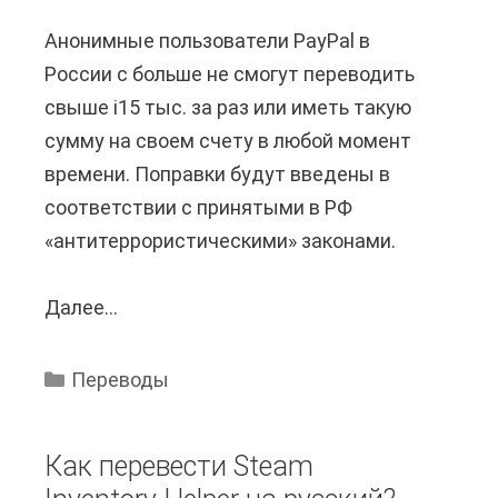
в
в
д
Анонимные пользователи PayPal в
е
т
и
России с больше не смогут переводить
с
о
з
свыше i15 тыс. за раз или иметь такую
т
н
а
сумму на своем счету в любой момент
и
н
й
времени. Поправки будут введены в
A
ы
н
соответствии с принятыми в РФ
u
?
е
«антитеррористическими» законами.
t
?
o
Далее...
С
C
к
A
о
D
Переводы
л
в
ь
к
Как перевести Steam
к
л