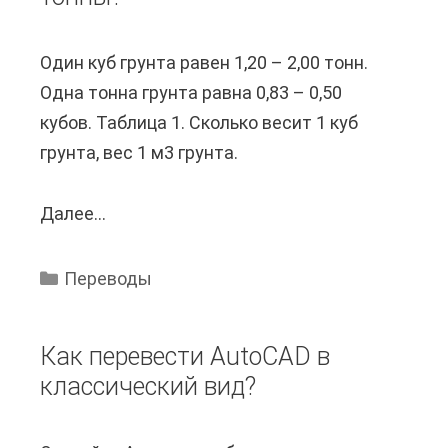
е
о
в
т
Один куб грунта равен 1,20 – 2,00 тонн.
е
е
Одна тонна грунта равна 0,83 – 0,50
с
р
кубов. Таблица 1. Сколько весит 1 куб
т
и
грунта, вес 1 м3 грунта.
и
ц
и
в
Далее...
К
з
е
а
о
т
к
б
а
Переводы
п
р
в
е
а
к
Как перевести AutoCAD в
р
ж
о
классический вид?
е
е
р
в
н
е