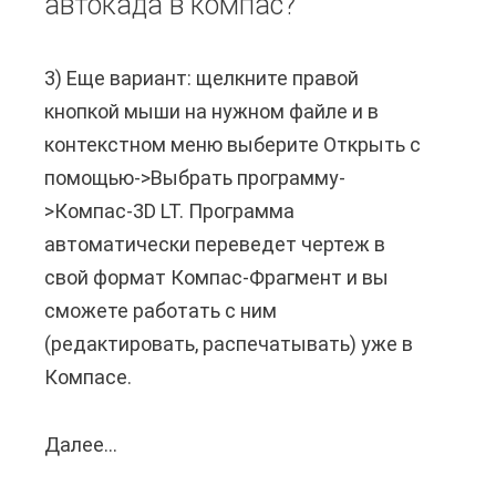
автокада в компас?
е
n
в
t
3) Еще вариант: щелкните правой
е
o
кнопкой мыши на нужном файле и в
с
r
контекстном меню выберите Открыть с
т
y
помощью->Выбрать программу-
и
H
>Компас-3D LT. Программа
р
e
автоматически переведет чертеж в
а
l
свой формат Компас-Фрагмент и вы
с
p
сможете работать с ним
п
e
(редактировать, распечатывать) уже в
е
r
Компасе.
ч
н
а
а
Далее...
К
т
р
а
к
у